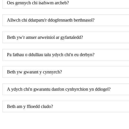
Oes gennych chi isafswm archeb?
Allwch chi ddarparu'r ddogfennaeth berthnasol?
Beth yw'r amser arweiniol ar gyfartaledd?
Pa fathau o ddulliau talu ydych chi'n eu derbyn?
Beth yw gwarant y cynnyrch?
A ydych chi'n gwarantu danfon cynhyrchion yn ddiogel?
Beth am y ffioedd cludo?