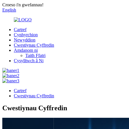
Croeso i'n gwefannau!
English
Cartref
Cynhyrchion
Newyddion
Cwestiynau Cyffredin
Amdanom ni
Taith Ffatri
Cysylltwch â Ni
Cartref
Cwestiynau Cyffredin
Cwestiynau Cyffredin