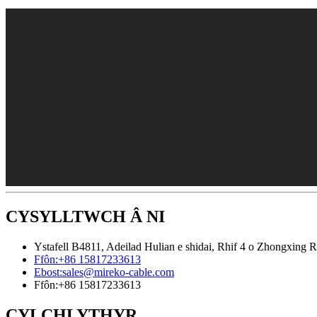
CYSYLLTWCH Â NI
Ystafell B4811, Adeilad Hulian e shidai, Rhif 4 o Zhongxing R
Ffôn:
+86 15817233613
Ebost:
sales@mireko-cable.com
Ffôn:
+86 15817233613
CYLCHLYTHYR