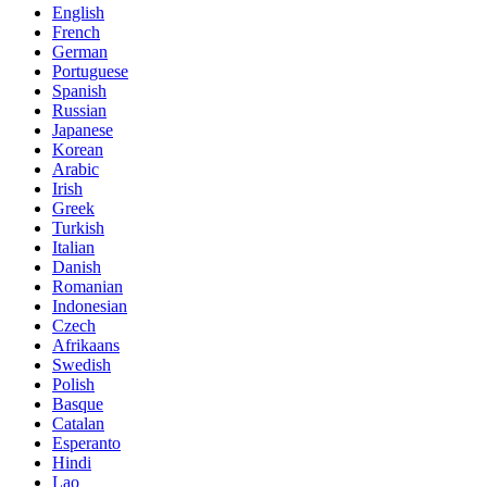
English
French
German
Portuguese
Spanish
Russian
Japanese
Korean
Arabic
Irish
Greek
Turkish
Italian
Danish
Romanian
Indonesian
Czech
Afrikaans
Swedish
Polish
Basque
Catalan
Esperanto
Hindi
Lao