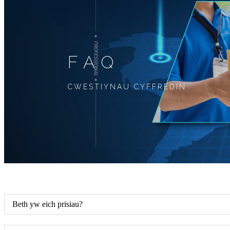
FAQ
CWESTIYNAU CYFFREDIN
Beth yw eich prisiau?