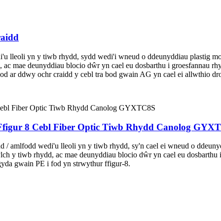
raidd
 lleoli yn y tiwb rhydd, sydd wedi'i wneud o ddeunyddiau plastig m
 ac mae deunyddiau blocio dŵr yn cael eu dosbarthu i groesfannau rh
d ar ddwy ochr craidd y cebl tra bod gwain AG yn cael ei allwthio dro
 Ffigur 8 Cebl Fiber Optic Tiwb Rhydd Canolog GYX
 / amlfodd wedi'u lleoli yn y tiwb rhydd, sy'n cael ei wneud o ddeun
h y tiwb rhydd, ac mae deunyddiau blocio dŵr yn cael eu dosbarthu i
gyda gwain PE i fod yn strwythur ffigur-8.