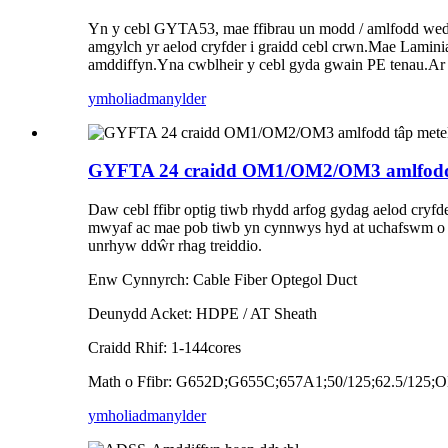
Yn y cebl GYTA53, mae ffibrau un modd / amlfodd wedi'u
amgylch yr aelod cryfder i graidd cebl crwn.Mae Lamin
amddiffyn.Yna cwblheir y cebl gyda gwain PE tenau.Ar 
ymholiad
manylder
GYFTA 24 craidd OM1/OM2/OM3 amlfodd tâp
Daw cebl ffibr optig tiwb rhydd arfog gydag aelod cryfde
mwyaf ac mae pob tiwb yn cynnwys hyd at uchafswm o 12 f
unrhyw ddŵr rhag treiddio.
Enw Cynnyrch: Cable Fiber Optegol Duct
Deunydd Acket: HDPE / AT Sheath
Craidd Rhif: 1-144cores
Math o Ffibr: G652D;G655C;657A1;50/125;62.5/125;
ymholiad
manylder