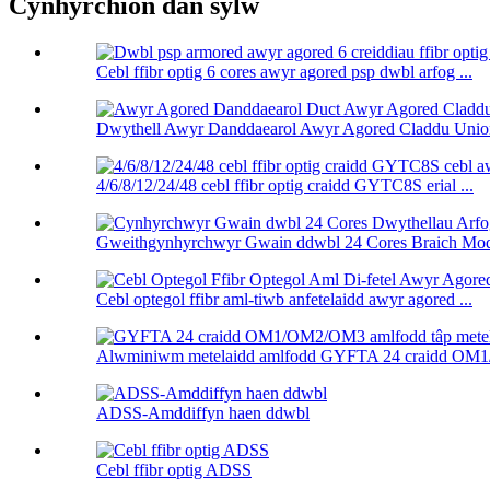
Cynhyrchion dan sylw
Cebl ffibr optig 6 cores awyr agored psp dwbl arfog ...
Dwythell Awyr Danddaearol Awyr Agored Claddu Unio
4/6/8/12/24/48 cebl ffibr optig craidd GYTC8S erial ...
Gweithgynhyrchwyr Gwain ddwbl 24 Cores Braich Modd
Cebl optegol ffibr aml-tiwb anfetelaidd awyr agored ...
Alwminiwm metelaidd amlfodd GYFTA 24 craidd OM
ADSS-Amddiffyn haen ddwbl
Cebl ffibr optig ADSS