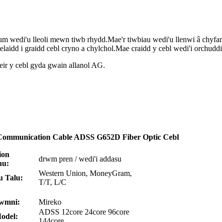
wedi'u lleoli mewn tiwb rhydd.Mae'r tiwbiau wedi'u llenwi â chyfanso
laidd i graidd cebl cryno a chylchol.Mae craidd y cebl wedi'i orchuddi
eir y cebl gyda gwain allanol AG.
Communication Cable ADSS G652D Fiber Optic Cebl
ion
drwm pren / wedi'i addasu
nu:
Western Union, MoneyGram,
u Talu:
T/T, L/C
wmni:
Mireko
ADSS 12core 24core 96core
odel:
144core