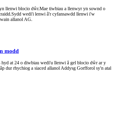
dyn llenwi blocio dŵr.Mae tiwbiau a llenwyr yn sownd o
aidd.Sydd wedi'i lenwi â'r cyfansawdd llenwi i'w
gwain allanol AG.
un modd
 hyd at 24 o diwbiau wedi'u llenwi â gel blocio dŵr ar y
p dur rhychiog a siaced allanol Addysg Gorfforol sy'n atal