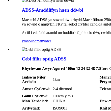
ADSS-Amddiffyn haen ddwbl
Mae cebl ADSS yn sownd tiwb rhydd.Mae'r ffibrau 250um 
yn sownd o amgylch FRP fel aelod cryfder canolog anfete
Ar ôl i edafedd aramid orchuddio'r tâp blocio dŵr, cwblh
ymholiad
manylder
Cebl ffibr optig ADSS
Rhychwant Awyr Agored 100m 12 24 32 48 72Core 
Isafswm Nifer
Manyl
1km
Archeb:
Pecyn
Amser Cyflenwi:
2-4 diwrnod
Telera
Gallu Cyflenwi:
100km y mis
Man Tarddiad:
CHINA
Enw c
Ardystiad:
ISO9001
Rhif M