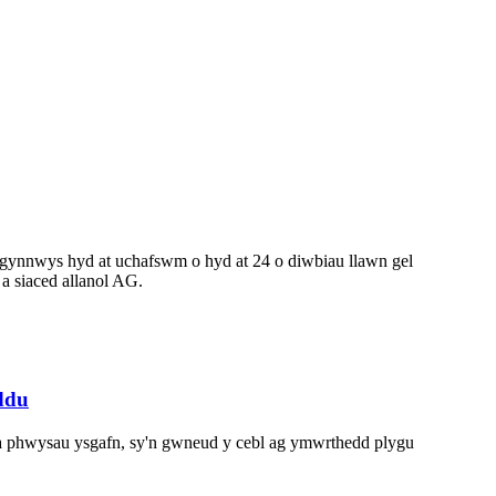
ll gynnwys hyd at uchafswm o hyd at 24 o diwbiau llawn gel
a siaced allanol AG.
ddu
a phwysau ysgafn, sy'n gwneud y cebl ag ymwrthedd plygu