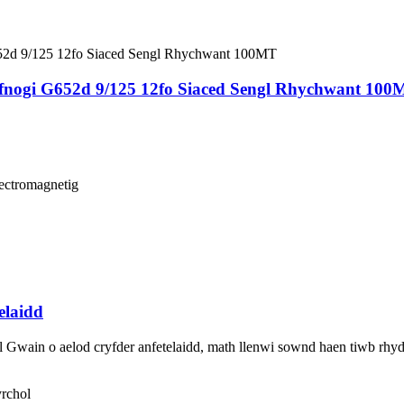
fnogi G652d 9/125 12fo Siaced Sengl Rhychwant 100
lectromagnetig
laidd
in o aelod cryfder anfetelaidd, math llenwi sownd haen tiwb rhydd,
rchol