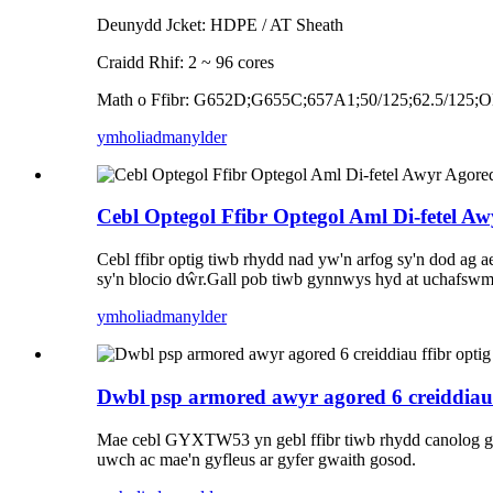
Deunydd Jcket: HDPE / AT Sheath
Craidd Rhif: 2 ~ 96 cores
Math o Ffibr: G652D;G655C;657A1;50/125;62.5/125;
ymholiad
manylder
Cebl Optegol Ffibr Optegol Aml Di-fetel A
Cebl ffibr optig tiwb rhydd nad yw'n arfog sy'n dod ag 
sy'n blocio dŵr.Gall pob tiwb gynnwys hyd at uchafswm o
ymholiad
manylder
Dwbl psp armored awyr agored 6 creiddiau
Mae cebl GYXTW53 yn gebl ffibr tiwb rhydd canolog gy
uwch ac mae'n gyfleus ar gyfer gwaith gosod.