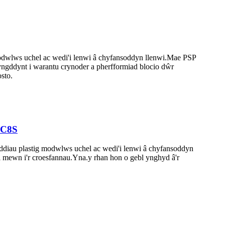
odwlws uchel ac wedi'i lenwi â chyfansoddyn llenwi.Mae PSP
yngddynt i warantu crynoder a pherfformiad blocio dŵr
sto.
TC8S
yddiau plastig modwlws uchel ac wedi'i lenwi â chyfansoddyn
 mewn i'r croesfannau.Yna.y rhan hon o gebl ynghyd â'r