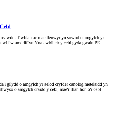
Cebl
yfansawdd. Tiwbiau ac mae llenwyr yn sownd o amgylch yr
lenwi i'w amddiffyn.Yna cwblheir y cebl gyda gwain PE.
da'i gilydd o amgylch yr aelod cryfder canolog metelaidd yn
ymhwyso o amgylch craidd y cebl, mae'r rhan hon o'r cebl