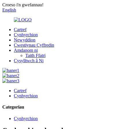
Croeso i'n gwefannau!
English
Cartref
Cynhyrchion
Newyddion
Cwestiynau Cyffredin
Amdanom ni
Taith Ffatri
Cysylltwch â Ni
Cartref
Cynhyrchion
Categorïau
Cynhyrchion