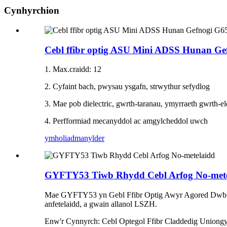
Cynhyrchion
Cebl ffibr optig ASU Mini ADSS Hunan Ge
1. Max.craidd: 12
2. Cyfaint bach, pwysau ysgafn, strwythur sefydlog
3. Mae pob dielectric, gwrth-taranau, ymyrraeth gwrth-e
4. Perfformiad mecanyddol ac amgylcheddol uwch
ymholiad
manylder
GYFTY53 Tiwb Rhydd Cebl Arfog No-mete
Mae GYFTY53 yn Gebl Ffibr Optig Awyr Agored Dwbl Gwa
anfetelaidd, a gwain allanol LSZH.
Enw'r Cynnyrch: Cebl Optegol Ffibr Claddedig Uniongy