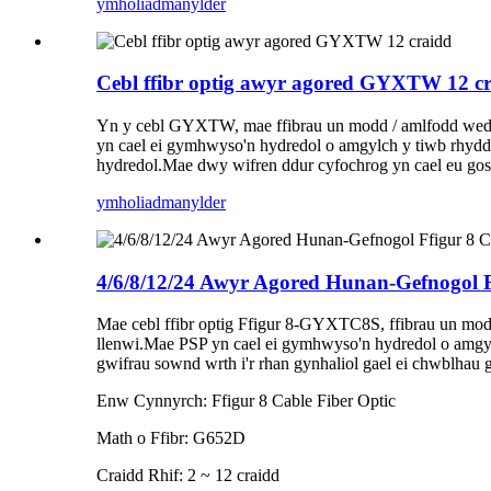
ymholiad
manylder
Cebl ffibr optig awyr agored GYXTW 12 c
Yn y cebl GYXTW, mae ffibrau un modd / amlfodd wedi'u
yn cael ei gymhwyso'n hydredol o amgylch y tiwb rhydd,
hydredol.Mae dwy wifren ddur cyfochrog yn cael eu goso
ymholiad
manylder
4/6/8/12/24 Awyr Agored Hunan-Gefnogol
Mae cebl ffibr optig Ffigur 8-GYXTC8S, ffibrau un modd
llenwi.Mae PSP yn cael ei gymhwyso'n hydredol o amgylc
gwifrau sownd wrth i'r rhan gynhaliol gael ei chwblhau 
Enw Cynnyrch: Ffigur 8 Cable Fiber Optic
Math o Ffibr: G652D
Craidd Rhif: 2 ~ 12 craidd