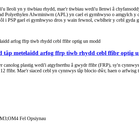
 lleoli yn y tiwbiau rhydd, mae'r tiwbiau wedi'u llenwi â chyfansod
iad Polyethylen Alwminiwm (APL) yn cael ei gymhwyso o amgylch y cr
ôl i PSP gael ei gymhwyso dros y wain fewnol, cwblheir y cebl gyda 
 metelaidd arfog ffrp tiwb rhydd cebl ffibr optig 
r canolog plastig wedi'i atgyfnerthu â gwydr ffibr (FRP), sy'n cynnwys
fibr. Mae'r siaced cebl yn cynnwys tâp blocio dŵr, haen o arfwisg tâ
OM3;OM4 Fel Opsiynau