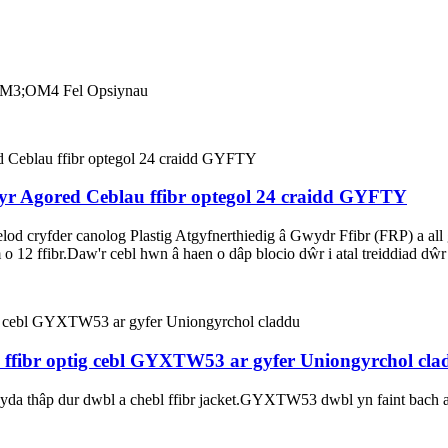
OM3;OM4 Fel Opsiynau
wyr Agored Ceblau ffibr optegol 24 craidd GYFTY
aelod cryfder canolog Plastig Atgyfnerthiedig â Gwydr Ffibr (FRP) a a
 12 ffibr.Daw'r cebl hwn â haen o dâp blocio dŵr i atal treiddiad dŵr 
 ffibr optig cebl GYXTW53 ar gyfer Uniongyrchol cla
da thâp dur dwbl a chebl ffibr jacket.GYXTW53 dwbl yn faint bach 