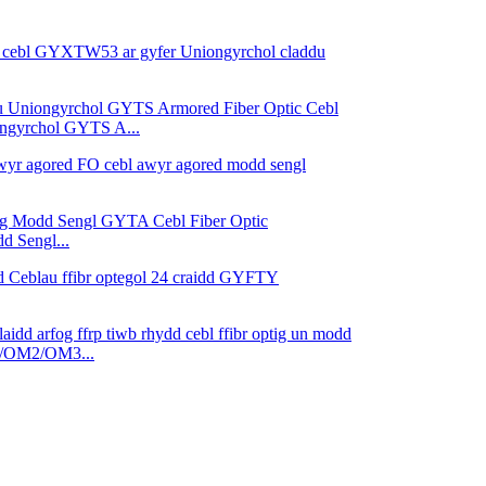
ngyrchol GYTS A...
 Sengl...
1/OM2/OM3...