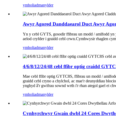
ymholiad
manylder
Awyr Agored Danddaearol Duct Awyr Agor
Yn y cebl GYTS, gosodir ffibrau un modd / amlfodd yn y
aelod cryfder i graidd cebl crwn.Cymhwysir rhaglen cym
ymholiad
manylder
4/6/8/12/24/48 cebl ffibr optig craidd GY
Mae cebl ffibr optig GYTC8S, ffibrau un modd / amlfodd 
graidd cebl cryno a chylchol, ac mae'r deunyddiau blocio
ynghyd â'r gwifrau sownd wrth i'r rhan ategol gael ei ch
ymholiad
manylder
Cynhyrchwyr Gwain dwbl 24 Cores Dwythe