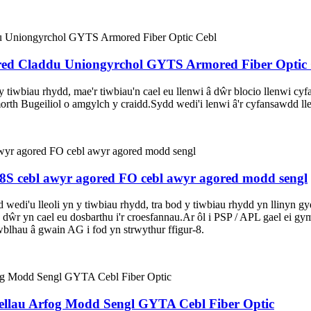
ed Claddu Uniongyrchol GYTS Armored Fiber Optic 
 tiwbiau rhydd, mae'r tiwbiau'n cael eu llenwi â dŵr blocio llenwi c
orth Bugeiliol o amgylch y craidd.Sydd wedi'i lenwi â'r cyfansawdd l
TC8S cebl awyr agored FO cebl awyr agored modd sengl
wedi'u lleoli yn y tiwbiau rhydd, tra bod y tiwbiau rhydd yn llinyn gy
 dŵr yn cael eu dosbarthu i'r croesfannau.Ar ôl i PSP / APL gael ei g
wblhau â gwain AG i fod yn strwythur ffigur-8.
llau Arfog Modd Sengl GYTA Cebl Fiber Optic