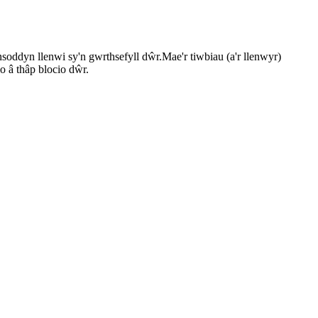
ddyn llenwi sy'n gwrthsefyll dŵr.Mae'r tiwbiau (a'r llenwyr)
o â thâp blocio dŵr.