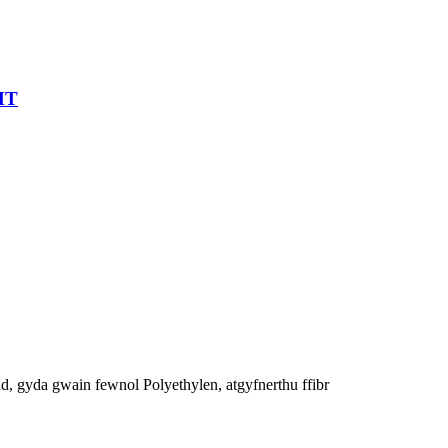
MT
 gyda gwain fewnol Polyethylen, atgyfnerthu ffibr