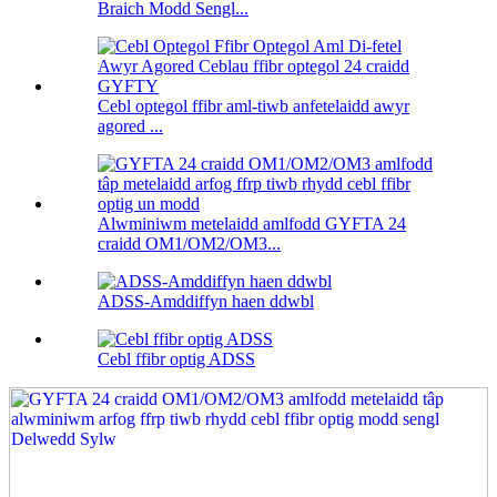
Braich Modd Sengl...
Cebl optegol ffibr aml-tiwb anfetelaidd awyr
agored ...
Alwminiwm metelaidd amlfodd GYFTA 24
craidd OM1/OM2/OM3...
ADSS-Amddiffyn haen ddwbl
Cebl ffibr optig ADSS