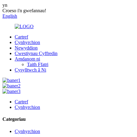
yn
Croeso i'n gwefannau!
English
Cartref
Cynhyrchion
Newyddion
Cwestiynau Cyffredin
Amdanom ni
Taith Ffatri
Cysylltwch â Ni
Cartref
Cynhyrchion
Categorïau
Cynhyrchion