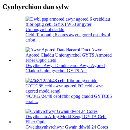
Cynhyrchion dan sylw
Cebl ffibr optig 6 cores awyr agored psp dwbl
arfog ...
Dwythell Awyr Danddaearol Awyr Agored
Claddu Uniongyrchol GYTS A...
4/6/8/12/24/48 cebl ffibr optig craidd GYTC8S
erial ...
Gweithgynhyrchwyr Gwain ddwbl 24 Cores