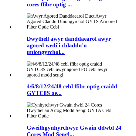
cores ffibr optig ...
Dwythell awyr danddaearol awyr
agored wedi'i chladdu'n
uniongyrchol...
4/6/8/12/24/48 cebl ffibr optig craidd
GYTC8S ae...
Gweithgynhyrchwyr Gwain ddwbl 24
Cores Mod Sengl...