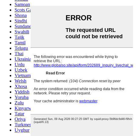
Samoan
Scots Gaelic
Shona
Sindhi
Sundanese
Swahili
Tajik
Tamil
Telugu
Thai
Ukrainian
Urdu
Uzbek
Vietnamese
Welsh
Xhosa
Yiddish
Yoruba
Zulu
Kinyarwanda
Tatar
Oriya
Turkmen
Uyghur