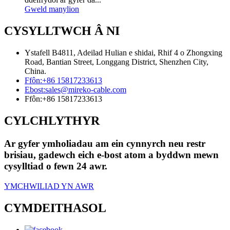
Gweld manylion
CYSYLLTWCH Â NI
Ystafell B4811, Adeilad Hulian e shidai, Rhif 4 o Zhongxing
Road, Bantian Street, Longgang District, Shenzhen City,
China.
Ffôn:
+86 15817233613
Ebost:
sales@mireko-cable.com
Ffôn:
+86 15817233613
CYLCHLYTHYR
Ar gyfer ymholiadau am ein cynnyrch neu restr
brisiau, gadewch eich e-bost atom a byddwn mewn
cysylltiad o fewn 24 awr.
YMCHWILIAD YN AWR
CYMDEITHASOL