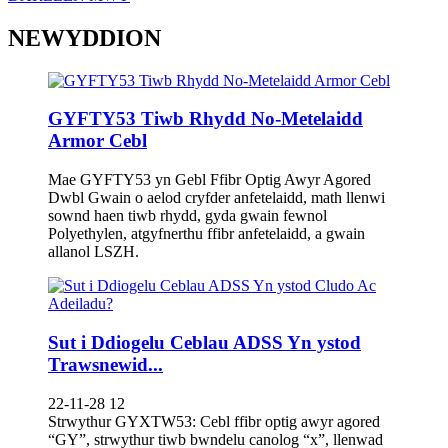
NEWYDDION
GYFTY53 Tiwb Rhydd No-Metelaidd
Armor Cebl
Mae GYFTY53 yn Gebl Ffibr Optig Awyr Agored
Dwbl Gwain o aelod cryfder anfetelaidd, math llenwi
sownd haen tiwb rhydd, gyda gwain fewnol
Polyethylen, atgyfnerthu ffibr anfetelaidd, a gwain
allanol LSZH.
Sut i Ddiogelu Ceblau ADSS Yn ystod
Trawsnewid...
22-11-28 12
Strwythur GYXTW53: Cebl ffibr optig awyr agored
“GY”, strwythur tiwb bwndelu canolog “x”, llenwad