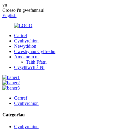
yn
Croeso i'n gwefannau!
English
Cartref
Cynhyrchion
Newyddion
Cwestiynau Cyffredin
Amdanom ni
Taith Ffatri
Cysylltwch â Ni
Cartref
Cynhyrchion
Categorïau
Cynhyrchion