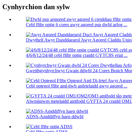
Cynhyrchion dan sylw
Cebl ffibr optig 6 cores awyr agored psp dwbl arfog ...
Dwythell Awyr Danddaearol Awyr Agored Claddu Unio
4/6/8/12/24/48 cebl ffibr optig craidd GYTC8S erial ...
Gweithgynhyrchwyr Gwain ddwbl 24 Cores Braich Modd
Cebl optegol ffibr aml-tiwb anfetelaidd awyr agored ...
Alwminiwm metelaidd amlfodd GYFTA 24 craidd OM
ADSS-Amddiffyn haen ddwbl
Cebl ffibr optig ADSS