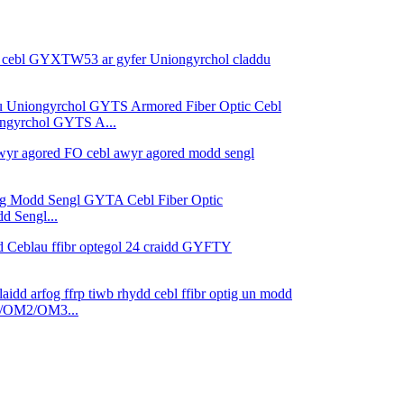
ngyrchol GYTS A...
 Sengl...
1/OM2/OM3...